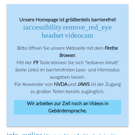
Unsere Homepage ist größtenteils barrierefrei!
iaccessibility
remove_red_eye
headset
videocam
Bitte öffnen Sie unsere Webseite mit dem
Firefox
Browser.
Mit der
F9
Taste können Sie sich "lesbaren Inhalt"
(
keine Links
) im barrierefreien Lese- und Hörmodus
ausgeben lassen.
Für Anwender von
NVDA
und
JAWS
ist der Zugang
zu großen Teilen bereits zugänglich.
Wir arbeiten zur Zeit noch an Videos in
Gebärdensprache.