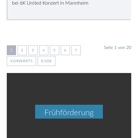
bei 6K United Konzert in Mannheim
Seite 1 von 20
1
2
3
4
5
6
7
VORWÄRTS
ENDE
Frühförderung