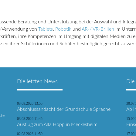
sende Beratung und Unterstützung bei der Auswahl und Integrat
lte Verwendung von
Tablets
,
Robotik
und
AR-/ VR-Brillen
im Unterri
rkräften, ihre Kompetenzen im Umgang mit digitalen Medien zu 
ssen ihrer Schülerinnen und Schüler bestmöglich gerecht zu wer
Die letzten News
Die
03.08.2026 13:55
30.07
Abschlussandacht der Grundschule Sprache
Ab i
kte
03.08.2026 11:45
15.09.
Ausflug zum Alla Hopp in Meckesheim
Eins
02.08.2026 11:59
17.09