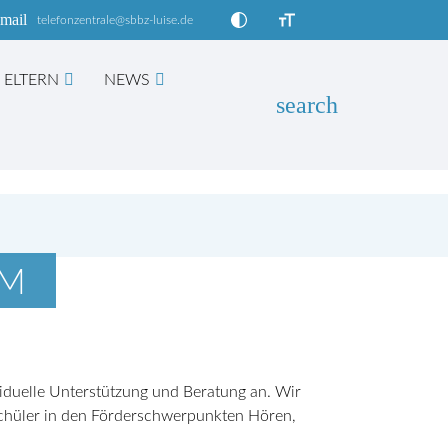
mail
telefonzentrale@sbbz-luise.de
ELTERN
NEWS
search
EN
UM
ividuelle Unterstützung und Beratung an. Wir
 Schüler in den Förderschwerpunkten Hören,