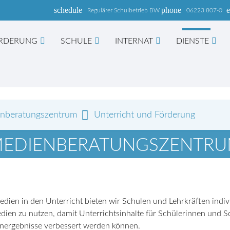
schedule
phone
e
Regulärer Schulbetrieb BW
06223 807-0
RDERUNG
SCHULE
INTERNAT
DIENSTE
nberatungszentrum
Unterricht und Förderung
hbegriffe
SUCH
EDIENBERATUNGSZENTR
 Medien in den Unterricht bieten wir Schulen und Lehrkräften ind
Medien zu nutzen, damit Unterrichtsinhalte für Schülerinnen und
rnergebnisse verbessert werden können.