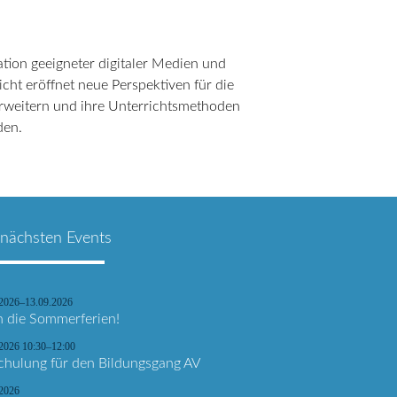
ion geeigneter digitaler Medien und
cht eröffnet neue Perspektiven für die
erweitern und ihre Unterrichtsmethoden
den.
 nächsten Events
.2026–13.09.2026
n die Sommerferien!
2026 10:30–12:00
chulung für den Bildungsgang AV
.2026