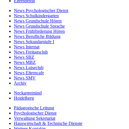
Elternbeirat
News Psychologischer Dienst
News Schulkindergarten
News Grundschule Hören
News Grundschule Sprache
News Frühförderung Hören
News Berufliche Bildung
News Sekundarstufe I
News Internat
News Freitagsclub
News SBZ
News MBZ
News Luiseclub
News Elterncafe
News SMV
Archiv
Neckargemünd
Heidelberg
Pädagogische Leitung
Psychologischer Dienst
Verwaltung Sekretariat
Hauswirtschaft & Technische Dienste
Weitere Kontakte