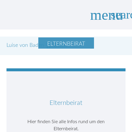
menu
sear
ELTERNBEIRAT
Luise von Baden
Suchbegriffe
Eltern
SUCHEN
Elternbeirat
Hier finden Sie alle Infos rund um den
Elternbeirat.