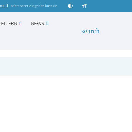
mail
telefonzentrale@sbbz-luise.de
ELTERN
NEWS
search
EN