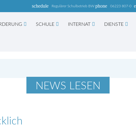
schedule
phone
e
Regulärer Schulbetrieb BW
06223 807-0
RDERUNG
SCHULE
INTERNAT
DIENSTE
hbegriffe
SUCH
NEWS LESEN
klich