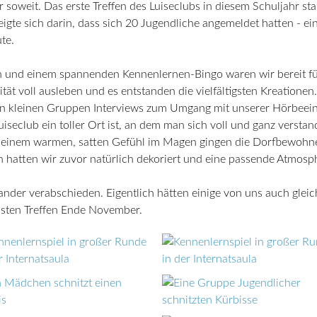
soweit. Das erste Treffen des Luiseclubs in diesem Schuljahr s
gte sich darin, dass sich 20 Jugendliche angemeldet hatten - ei
te.
n und einem spannenden Kennenlernen-Bingo waren wir bereit fü
tät voll ausleben und es entstanden die vielfältigsten Kreatione
ir in kleinen Gruppen Interviews zum Umgang mit unserer Hörbee
 Luiseclub ein toller Ort ist, an dem man sich voll und ganz vers
 einem warmen, satten Gefühl im Magen gingen die Dorfbewohne
n hatten wir zuvor natürlich dekoriert und eine passende Atmosp
nander verabschieden. Eigentlich hätten einige von uns auch gle
sten Treffen Ende November.