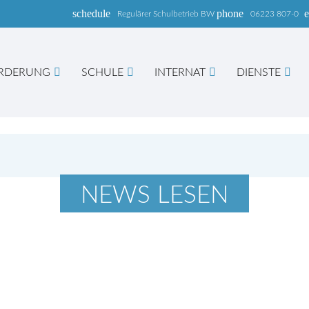
schedule
phone
e
Regulärer Schulbetrieb BW
06223 807-0
RDERUNG
SCHULE
INTERNAT
DIENSTE
hbegriffe
SUCH
NEWS LESEN