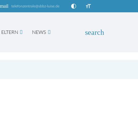
mail
telefonzentrale@sbbz-luise.de
search
ELTERN
NEWS
EN