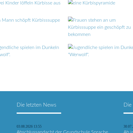
Die letzten News
Die
03.08.2026 13:55
30.07
Abschlussandacht der Grundschule Sprache
Ab i