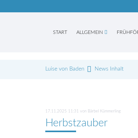
START
ALLGEMEIN
FRÜHFÖ
Luise von Baden
News Inhalt
Suc
17.11.2025 11:31
von Bärbel Kümmerling
Herbstzauber