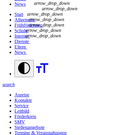
arrow_drop_down
News
arrow_drop_down
arrow_drop_down
Start
arrow_drop_down
Allgemein
arrow_drop_down
Frühförderung
arrow_drop_down
Schule
arrow_drop_down
Internat
Dienste
Eltern
News
search
Anreise
Kontakte
Service
Leitbild
Förderkreis
SMV
Stellenangebote
Termine & Veranstaltungen