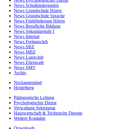
News Psychologischer Dienst
News Schulkindergarten
News Grundschule Hören
News Grundschule Sprache
News Frühförderung Hören
News Berufliche Bildung
News Sekundarstufe I
News Internat
News Freitagsclub
News SBZ
News MBZ
News Luiseclub
News Elterncafe
News SMV
Archiv
Neckargemünd
Heidelberg
Pädagogische Leitung
Psychologischer Dienst
Verwaltung Sekretariat
Hauswirtschaft & Technische Dienste
Weitere Kontakte
Downloads